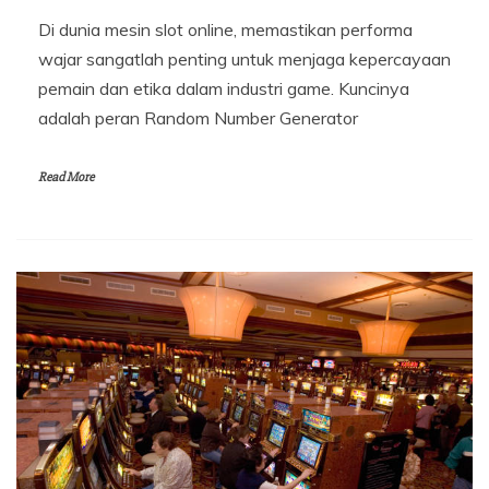
Di dunia mesin slot online, memastikan performa
wajar sangatlah penting untuk menjaga kepercayaan
pemain dan etika dalam industri game. Kuncinya
adalah peran Random Number Generator
Read More