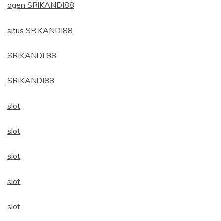
agen SRIKANDI88
situs SRIKANDI88
SRIKANDI 88
SRIKANDI88
slot
slot
slot
slot
slot