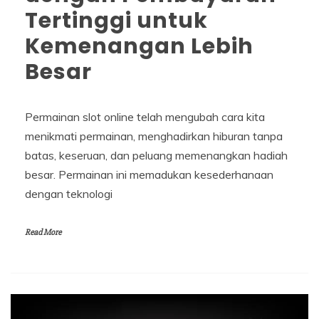
Tertinggi untuk
Kemenangan Lebih
Besar
Permainan slot online telah mengubah cara kita
menikmati permainan, menghadirkan hiburan tanpa
batas, keseruan, dan peluang memenangkan hadiah
besar. Permainan ini memadukan kesederhanaan
dengan teknologi
Read More