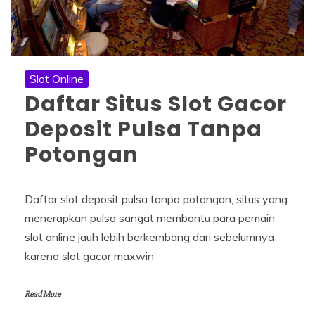
Slot Online
Daftar Situs Slot Gacor
Deposit Pulsa Tanpa
Potongan
Daftar slot deposit pulsa tanpa potongan, situs yang
menerapkan pulsa sangat membantu para pemain
slot online jauh lebih berkembang dari sebelumnya
karena slot gacor maxwin
Read More