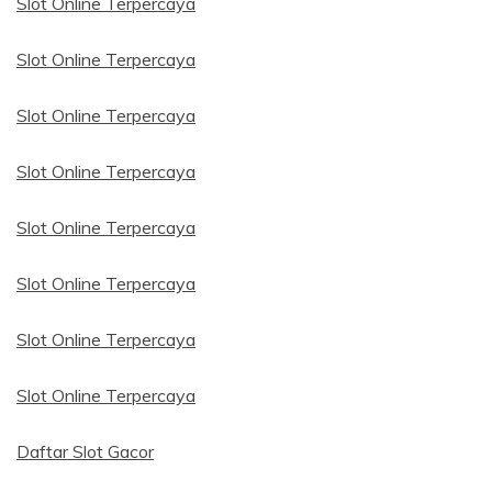
Slot Online Terpercaya
Slot Online Terpercaya
Slot Online Terpercaya
Slot Online Terpercaya
Slot Online Terpercaya
Slot Online Terpercaya
Slot Online Terpercaya
Slot Online Terpercaya
Daftar Slot Gacor