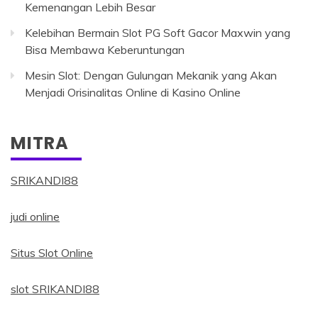
Kemenangan Lebih Besar
Kelebihan Bermain Slot PG Soft Gacor Maxwin yang
Bisa Membawa Keberuntungan
Mesin Slot: Dengan Gulungan Mekanik yang Akan
Menjadi Orisinalitas Online di Kasino Online
MITRA
SRIKANDI88
judi online
Situs Slot Online
slot SRIKANDI88