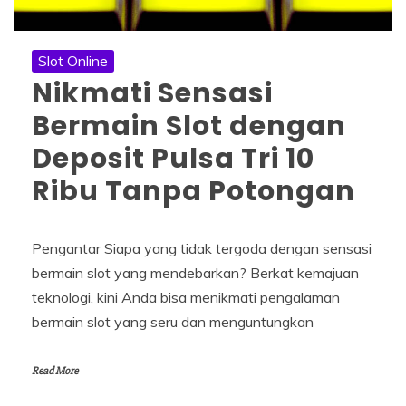
Slot Online
Nikmati Sensasi
Bermain Slot dengan
Deposit Pulsa Tri 10
Ribu Tanpa Potongan
Pengantar Siapa yang tidak tergoda dengan sensasi
bermain slot yang mendebarkan? Berkat kemajuan
teknologi, kini Anda bisa menikmati pengalaman
bermain slot yang seru dan menguntungkan
Read More