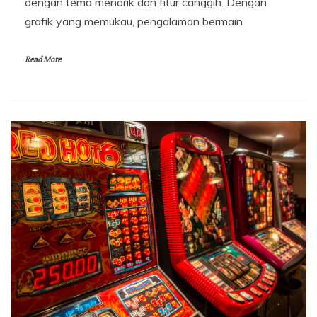
dengan tema menarik dan fitur canggih. Dengan
grafik yang memukau, pengalaman bermain
Read More