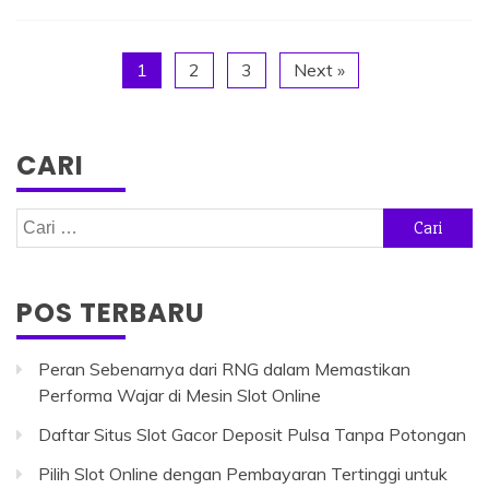
1
2
3
Next »
CARI
Cari
untuk:
POS TERBARU
Peran Sebenarnya dari RNG dalam Memastikan
Performa Wajar di Mesin Slot Online
Daftar Situs Slot Gacor Deposit Pulsa Tanpa Potongan
Pilih Slot Online dengan Pembayaran Tertinggi untuk