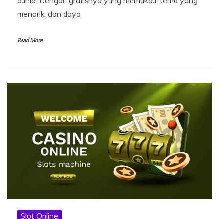
dunia. Dengan grafisnya yang memukau, tema yang
menarik, dan daya
Read More
Slot Online