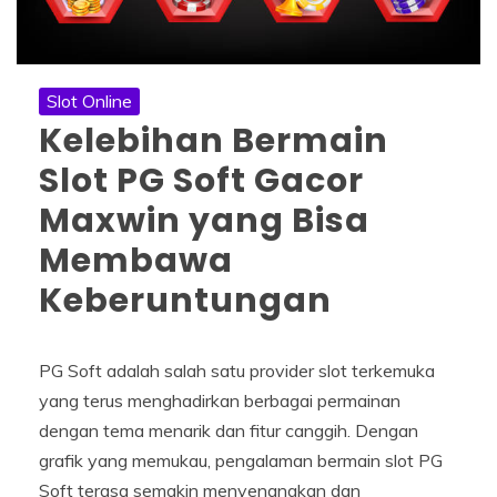
Slot Online
Kelebihan Bermain
Slot PG Soft Gacor
Maxwin yang Bisa
Membawa
Keberuntungan
PG Soft adalah salah satu provider slot terkemuka
yang terus menghadirkan berbagai permainan
dengan tema menarik dan fitur canggih. Dengan
grafik yang memukau, pengalaman bermain slot PG
Soft terasa semakin menyenangkan dan