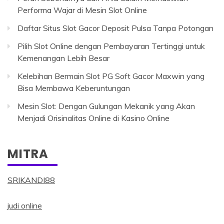
Performa Wajar di Mesin Slot Online
Daftar Situs Slot Gacor Deposit Pulsa Tanpa Potongan
Pilih Slot Online dengan Pembayaran Tertinggi untuk
Kemenangan Lebih Besar
Kelebihan Bermain Slot PG Soft Gacor Maxwin yang
Bisa Membawa Keberuntungan
Mesin Slot: Dengan Gulungan Mekanik yang Akan
Menjadi Orisinalitas Online di Kasino Online
MITRA
SRIKANDI88
judi online