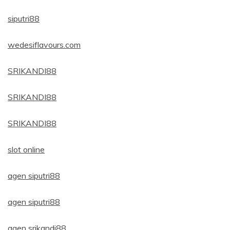
siputri88
wedesiflavours.com
SRIKANDI88
SRIKANDI88
SRIKANDI88
slot online
agen siputri88
agen siputri88
agen srikandi88