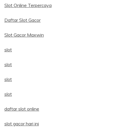
Slot Online Terpercaya
Daftar Slot Gacor
Slot Gacor Maxwin
slot
slot
slot
slot
daftar slot online
slot gacor hari ini