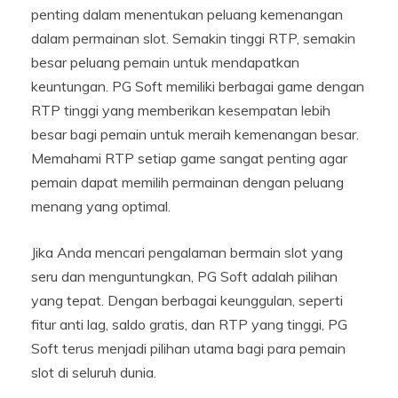
penting dalam menentukan peluang kemenangan
dalam permainan slot. Semakin tinggi RTP, semakin
besar peluang pemain untuk mendapatkan
keuntungan. PG Soft memiliki berbagai game dengan
RTP tinggi yang memberikan kesempatan lebih
besar bagi pemain untuk meraih kemenangan besar.
Memahami RTP setiap game sangat penting agar
pemain dapat memilih permainan dengan peluang
menang yang optimal.
Jika Anda mencari pengalaman bermain slot yang
seru dan menguntungkan, PG Soft adalah pilihan
yang tepat. Dengan berbagai keunggulan, seperti
fitur anti lag, saldo gratis, dan RTP yang tinggi, PG
Soft terus menjadi pilihan utama bagi para pemain
slot di seluruh dunia.