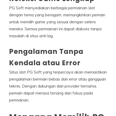
PG Soft menyediakan berbagai permainan slot
dengan tema yang beragam, memungkinkan pemain
untuk memilih game yang sesuai dengan selera
mereka. Semua permainan ini dapat diakses tanpa
masalah di situs anti lag.
Pengalaman Tanpa
Kendala atau Error
Situs slot PG Soft yang terpercaya akan memastikan
pengalaman bermain bebas dari error atau gangguan
teknis. Dengan dukungan dari provider ternama,
pemain dapat merasa tenang dan fokus pada
permainan.