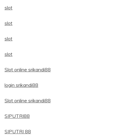
slot
slot
slot
slot
Slot online srikandi88
login srikandi88
Slot online srikandi88
SIPUTRI88
SIPUTRI 88