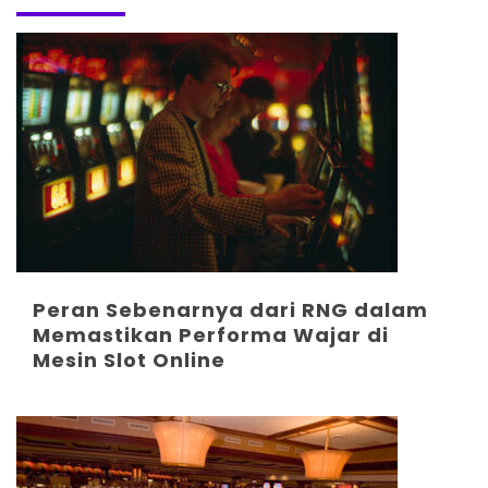
Peran Sebenarnya dari RNG dalam
Memastikan Performa Wajar di
Mesin Slot Online